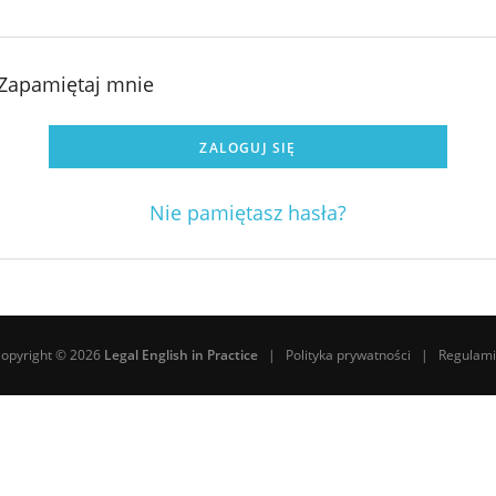
Zapamiętaj mnie
ZALOGUJ SIĘ
Nie pamiętasz hasła?
opyright © 2026
Legal English in Practice
|
Polityka prywatności
|
Regulam