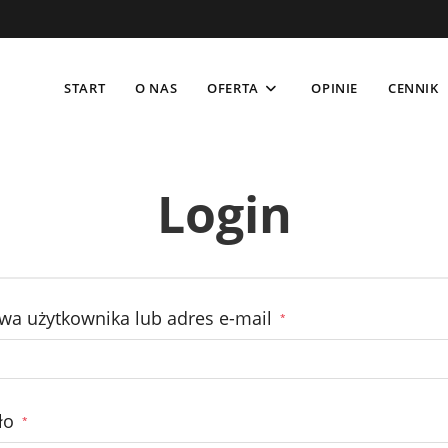
START
O NAS
OFERTA
OPINIE
CENNIK
Login
Wymagane
wa użytkownika lub adres e-mail
*
Wymagane
ło
*