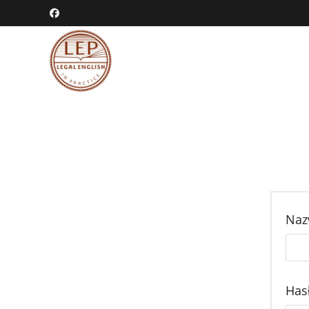
Skip
to
content
Naz
Has