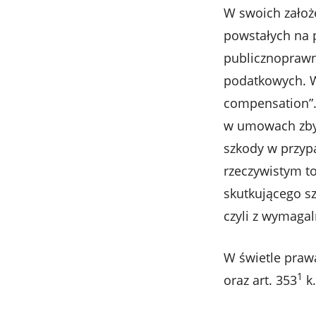
W swoich założ
powstałych na p
publicznoprawn
podatkowych. W 
compensation”. 
w umowach zbyci
szkody w przyp
rzeczywistym t
skutkującego s
czyli z wymagal
W świetle prawa
1
oraz art. 353
k.