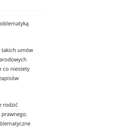
problematyką
iu takich umów
ynarodowych
 co niestety
 zapisów
 rodzić
u prawnego.
oblematyczne