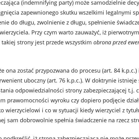
eczająca (indemnifying party) może samodzielnie de
ągnięcia zapewnionego skutku wszelkimi legalnymi s
enie do długu, zwolnienie z długu, spełnienie świadcz
wierzyciela. Przy czym warto zauważyć, iż pierwotny
takiej strony jest przede wszystkim
obrona przed ewe
 ona zostać przypozwana do procesu (art. 84 k.p.c.) 
rwenient uboczny (art. 76 k.p.c.). W doktrynie istniej
ia odpowiedzialności strony zabezpieczającej t.j. cz
 prawomocności wyroku czy dopiero podjęcie działa
o wierzycielowi i co w sytuacji kiedy wierzyciel z tytuł
ej sam dobrowolnie spełnia świadczenie na rzecz stro
 podkreślić, iż strona zabezpieczająca nie może prze