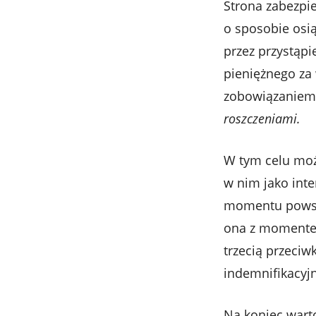
Strona zabezpi
o sposobie osi
przez przystąpi
pieniężnego za 
zobowiązaniem 
roszczeniami.
W tym celu może
w nim jako inte
momentu powstan
ona z momentem
trzecią przeciwk
indemnifikacyjn
Na koniec warto