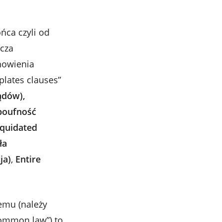
ńca czyli od
cza
nowienia
plates clauses”
ądów),
(poufność
iquidated
ła
ja)
,
Entire
emu (należy
common law”) to