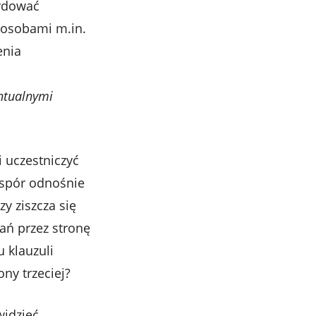
cydować
posobami m.in.
enia
m
ntualnymi
i uczestniczyć
e spór odnośnie
y ziszcza się
ń przez stronę
u klauzuli
ny trzeciej?
widzieć