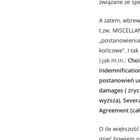
związane ze s
A zatem, wbrew
t.zw. MISCELLA
„postanowienia 
końcowe”. I tak
) jak m.in.:
Choi
Indemnification
postanowień um
damages ( zry
wyższa)
,
Severa
Agreement (ca
O ile większoś
mieć bowiem na