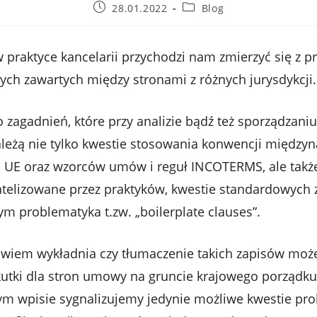
Post
Post
28.01.2022
Blog
published:
category:
w praktyce kancelarii przychodzi nam zmierzyć się z 
h zawartych między stronami z różnych jurysdykcji.
 zagadnień, które przy analizie bądź też sporządzan
ależą nie tylko kwestie stosowania konwencji międz
ji UE oraz wzorców umów i reguł INCOTERMS, ale także
gatelizowane przez praktyków, kwestie standardowych
m problematyka t.zw. „boilerplate clauses”.
wiem wykładnia czy tłumaczenie takich zapisów może
kutki dla stron umowy na gruncie krajowego porządk
zym wpisie sygnalizujemy jedynie możliwe kwestie pr