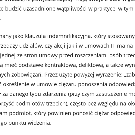
że budzić uzasadnione wątpliwości w praktyce, w tym
.
 znany jako klauzula indemnifikacyjna, który stosowan
edaży udziałów, czy akcji jak i w umowach IT ma na 
jednej ze stron umowy przed roszczeniami osób trzeci
 mieć podstawę kontraktową, deliktową, a także wyni
ych zobowiązań. Przez użyte powyżej wyrażenie: „zab
ć określenie w umowie ciężaru ponoszenia odpowiedz
 za danego typu zdarzenia (przy czym zastrzeżenie m
rzyść podmiotów trzecich), często bez względu na oko
 sam podmiot, który powinien ponosić ciężar odpowied
ego punktu widzenia.