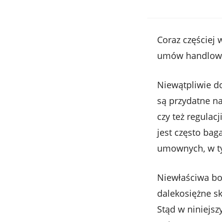
Coraz częściej 
umów handlowyc
Niewątpliwie do
są przydatne n
czy też regulac
jest często ba
umownych, w ty
Niewłaściwa bo
dalekosiężne s
Stąd w niniejs