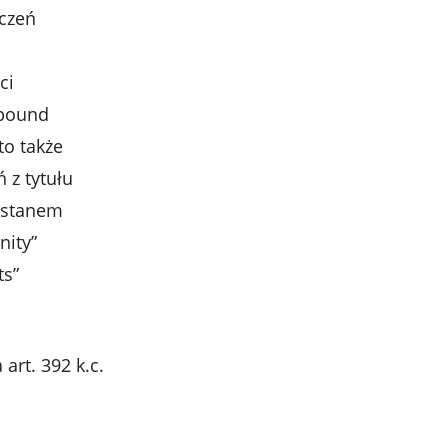
zczeń
ci
 pound
to także
 z tytułu
e stanem
nity”
ts”
art. 392 k.c.