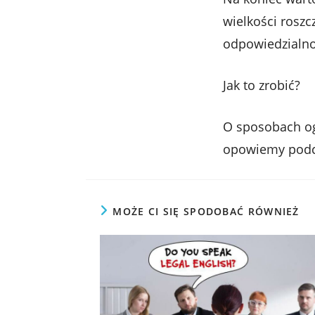
wielkości roszc
odpowiedzialnoś
Jak to zrobić?
O sposobach ogr
opowiemy podcz
MOŻE CI SIĘ SPODOBAĆ RÓWNIEŻ