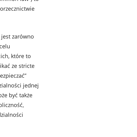
 orzecznictwie
y jest zarówno
celu
ch, które to
kać ze stricte
ezpieczać”
ialności jednej
oże być także
liczność,
zialności