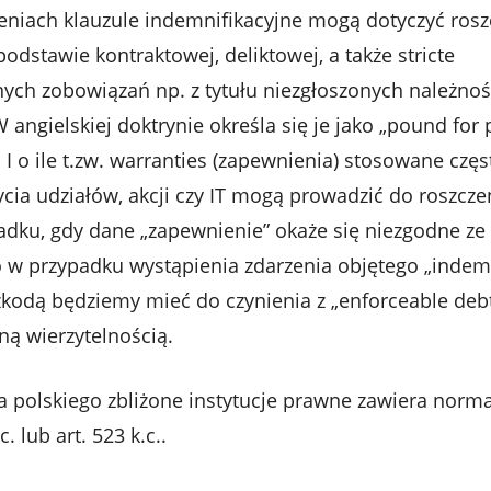
eniach klauzule indemnifikacyjne mogą dotyczyć ros
odstawie kontraktowej, deliktowej, a także stricte
ych zobowiązań np. z tytułu niezgłoszonych należnoś
angielskiej doktrynie określa się je jako „pound for
I o ile t.zw. warranties (zapewnienia) stosowane częs
a udziałów, akcji czy IT mogą prowadzić do roszczeń
adku, gdy dane „zapewnienie” okaże się niezgodne z
o w przypadku wystąpienia zdarzenia objętego „indem
zkodą będziemy mieć do czynienia z „enforceable deb
ną wierzytelnością.
 polskiego zbliżone instytucje prawne zawiera norma 
c. lub art. 523 k.c..