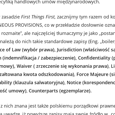
pecyfiką handlowych umów międzynarodowych.
 zasadzie
First Things First,
zacznijmy tym razem od ko
NEOUS PROVISIONS, co w przekładzie dosłownie ozna
rozmaite”, ale najczęściej tłumaczymy je jako „posta
 należą do nich takie standardowe zapisy (Eng. „boiler
ce of Law (wybór prawa),
Jurisdiction (właściwość s
 (indemnifikacja / zabezpieczenie), Confidentiality 
owy), Waiver ( zrzeczenie się wykonania prawa)
,
L
czałtowana kwota odszkodowania)
,
Force Majeure (si
bility (klauzula salwatoryjna)
,
Notice (korespondenc
łość umowy)
,
Counterparts (egzemplarze).
ć z nich znana jest także polskiemu porządkowi prawn
 uwadze, iż powyższe zapisy mają swoje źródło w „